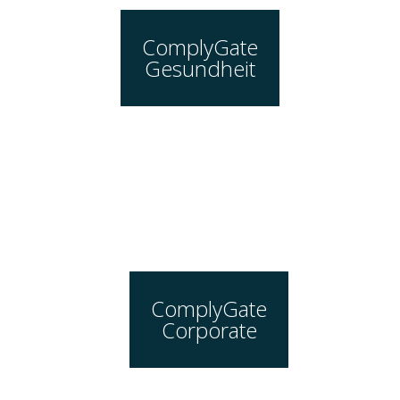
ComplyGate
Gesundheit
ComplyGate
Corporate